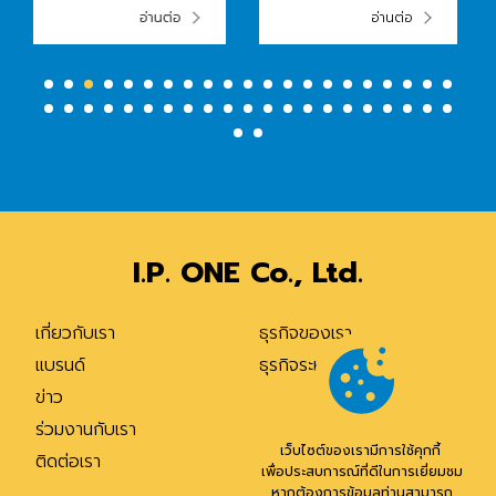
ค
นวัตกรรมจาก Insight
รักษ์โลก ให้พี่ไม้กวาดผู้
อ่านต่อ
อ่านต่อ
สู่การใช้งานจริง!
ที่อยู่เบื้องหลังความ
สะอาดของ
กรุงเทพมหานคร
แคมเปญ Waste To
Wonderful แคมเปญที่
จัดการปัญหาขยะ จาก
เสียงโหวตของผู้บริโภค
ต่อยอด อินไซด์จริง สู่
นวัตกรรมรักษ์โลก! ยก
ระดับคุณภาพชีวิตที่ดี
I.P. ONE Co., Ltd.
ขึ้นอย่างยั่งยืน ภายใต้
คอนเซปต์ “ปัญหาจริง
คิดจริง ทำจริง”
เกี่ยวกับเรา
ธุรกิจของเรา
แบรนด์
ธุรกิจระหว่างประเทศ
ข่าว
I.P Life Lab
ร่วมงานกับเรา
I.P. One Official Store
เว็บไซต์ของเรามีการใช้คุกกี้
ติดต่อเรา
Privacy Center
เพื่อประสบการณ์ที่ดีในการเยี่ยมชม
หากต้องการข้อมูลท่านสามารถ