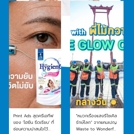
ีฟ
"หมวกเรืองแสงรีไซเคิล
ไอ.พี. วัน ส่งมอบ The
ี่
รักษ์โลก” จากแคมเปญ
Glow Cap นวัตกรรม
Waste to Wonderful
หมวกเรืองแสงรีไซเคิล